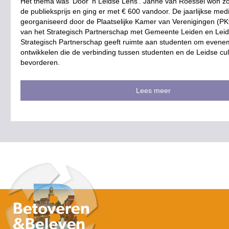
Het thema was ‘Door 'n Leidse Lens’. Janne van Roessel won zow
de publieksprijs en ging er met € 600 vandoor. De jaarlijkse med
georganiseerd door de Plaatselijke Kamer van Verenigingen (PK
van het Strategisch Partnerschap met Gemeente Leiden en Lei
Strategisch Partnerschap geeft ruimte aan studenten om evene
ontwikkelen die de verbinding tussen studenten en de Leidse cu
bevorderen.
Lees meer