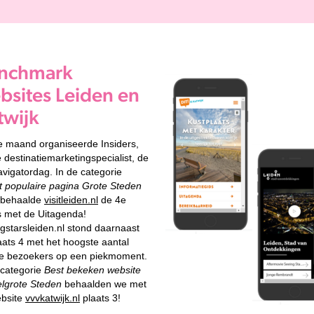
nchmark
bsites Leiden en
twijk
e maand organiseerde Insiders,
e destinatiemarketingspecialist, de
avigatordag. In de categorie
 populaire pagina Grote Steden
behaalde
visitleiden.nl
de 4e
s met de Uitagenda!
gstarsleiden.nl stond daarnaast
aats 4 met het hoogste aantal
e bezoekers op een piekmoment.
 categorie
Best bekeken website
lgrote Steden
behaalden we met
bsite
vvvkatwijk.nl
plaats 3!