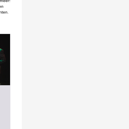
 meer!
en
nten.
g