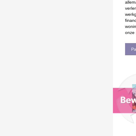
allem
verle
werkg
finan
wonin
onze 
Pa