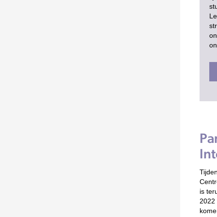
st
Le
st
on
on
Pa
In
Tijde
Centr
is te
2022 
komen