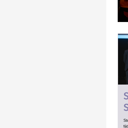
St
ti