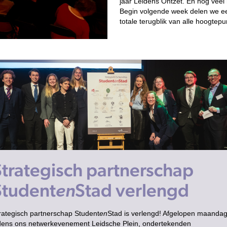
jaar Leidens Ontzet. En nóg veel
Begin volgende week delen we e
totale terugblik van alle hoogtepu
Strategisch partnerschap
Student
Stad verlengd
en
rategisch partnerschap Student
en
Stad is verlengd! Afgelopen maanda
jdens ons netwerkevenement Leidsche Plein, ondertekenden