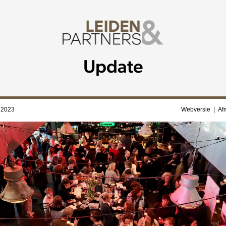
Update
l 2023
Webversie
|
Af