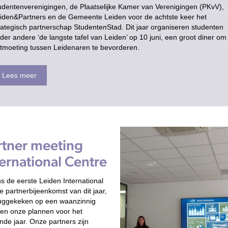
udentenverenigingen, de Plaatselijke Kamer van Verenigingen (PKvV),
iden&Partners en de Gemeente Leiden voor de achtste keer het
rategisch partnerschap Student
en
Stad
.
Dit jaar organiseren studenten
der andere ‘de langste tafel van Leiden’ op 10 juni, een groot diner om
tmoeting tussen Leidenaren te bevorderen.
Lees meer
rtner meeting
ternational Centre
ns de eerste Leiden International
e partnerbijeenkomst van dit jaar,
ruggekeken op een waanzinnig
en onze plannen voor het
de jaar. Onze partners zijn