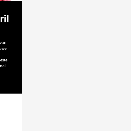
il
 van
euwe
tste
nal