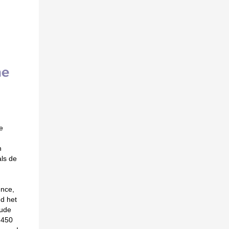
he
e
n
ls de
ence,
d het
oude
 450