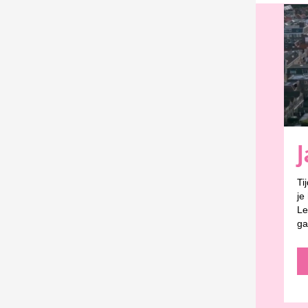
Ti
je
Le
ga