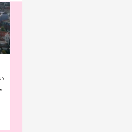
kun
de