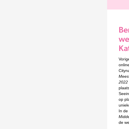
Be
we
Ka
Vorig
onlin
Cityn
Meest
2022
plaat
Seein
op pl
uniek
In de
Midde
de we